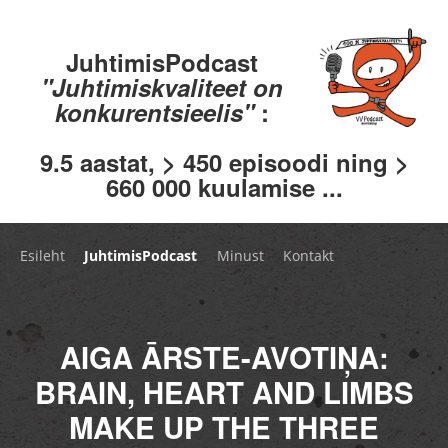
JuhtimisPodcast
"Juhtimiskvaliteet on
konkurentsieelis"
:
9.5 aastat, > 450 episoodi ning >
660 000 kuulamise ...
Esileht
JuhtimisPodcast
Minust
Kontakt
AIGA ĀRSTE-AVOTIŅA:
BRAIN, HEART AND LIMBS
MAKE UP THE THREE