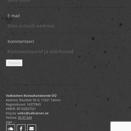
E-mail
Kommenteeri
Valkiainen Konsultatsioonid OÜ
Aadress: Raudtee 56-9, 11621 Tallinn
Registrikood: 14377843
KMKR: EE102027321
Kirjuta:
veiko@valkiainen.ee
Helista:
50 97 644
Jaga ...