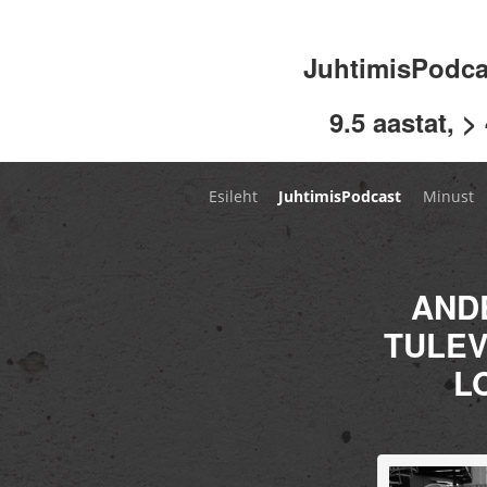
JuhtimisPodc
9.5 aastat, >
Esileht
JuhtimisPodcast
Minust
AND
TULEV
L