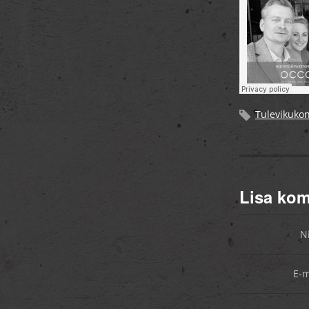
Tulevikukon
Lisa ko
N
E-m