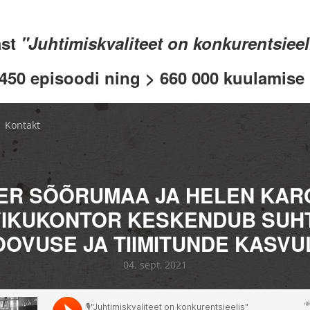
ast
"Juhtimiskvaliteet on konkurentsiee
 450 episoodi ning > 660 000 kuulamise .
Kontakt
ER SÕÕRUMAA JA HELEN KARO
IKUKONTOR KESKENDUB SUH
OOVUSE JA TIIMITUNDE KASVU
04. sept, 2021