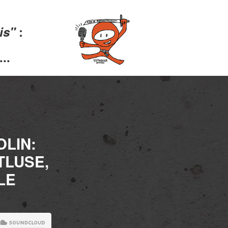
lis"
:
..
LIN:
TLUSE,
LE