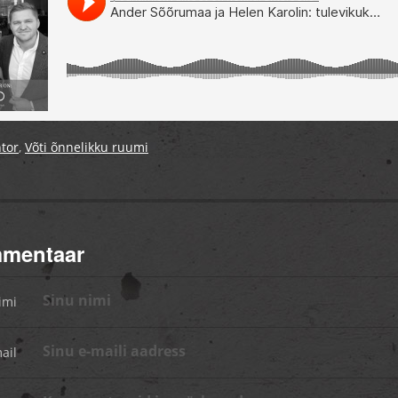
tor
,
Võti õnnelikku ruumi
mmentaar
imi
ail