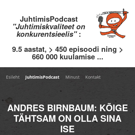
JuhtimisPodcast
"Juhtimiskvaliteet on
konkurentsieelis"
:
9.5 aastat, > 450 episoodi ning >
660 000 kuulamise ...
Esileht
JuhtimisPodcast
Minust
Kontakt
ANDRES BIRNBAUM: KÕIGE
TÄHTSAM ON OLLA SINA
ISE