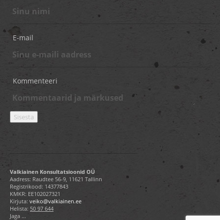
E-mail
Kommenteeri
Valkiainen Konsultatsioonid OÜ
Aadress: Raudtee 56-9, 11621 Tallinn
Registrikood: 14377843
KMKR: EE102027321
Kirjuta:
veiko@valkiainen.ee
Helista:
50 97 644
Jaga ...