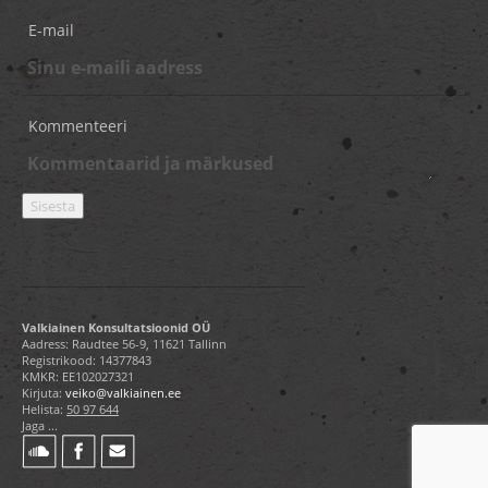
E-mail
Kommenteeri
Valkiainen Konsultatsioonid OÜ
Aadress: Raudtee 56-9, 11621 Tallinn
Registrikood: 14377843
KMKR: EE102027321
Kirjuta:
veiko@valkiainen.ee
Helista:
50 97 644
Jaga ...