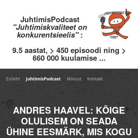
JuhtimisPodcast
"Juhtimiskvaliteet on
konkurentsieelis"
:
9.5 aastat, > 450 episoodi ning >
660 000 kuulamise ...
Esileht
JuhtimisPodcast
Minust
Kontakt
ANDRES HAAVEL: KÕIGE
OLULISEM ON SEADA
ÜHINE EESMÄRK, MIS KOGU