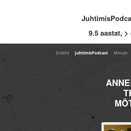
JuhtimisPodc
9.5 aastat, >
Esileht
JuhtimisPodcast
Minust
ANNE
T
MÕT