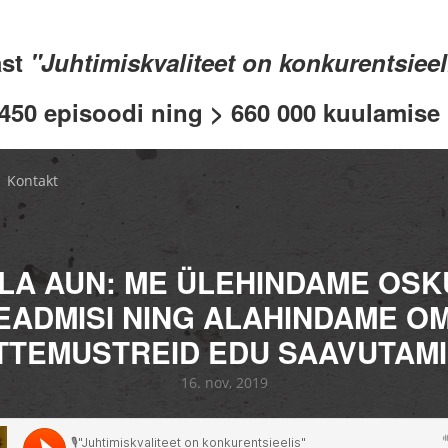
ast
"Juhtimiskvaliteet on konkurentsiee
 450 episoodi ning > 660 000 kuulamise .
Kontakt
LA AUN: ME ÜLEHINDAME OSKU
EADMISI NING ALAHINDAME O
TEMUSTREID EDU SAAVUTAM
16. nov, 2019