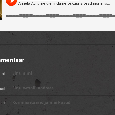
mmentaar
imi
ail
eri