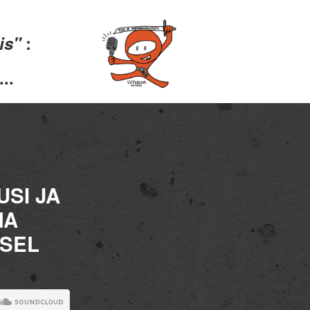
lis"
:
..
SI JA
MA
ISEL