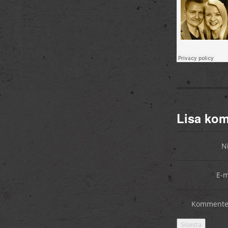
Lisa ko
N
E-m
Kommente