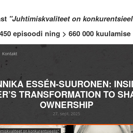
ast
"Juhtimiskvaliteet on konkurentsiee
 450 episoodi ning > 660 000 kuulamise .
Kontakt
NNIKA ESSÉN-SUURONEN: INSI
ER’S TRANSFORMATION TO SH
OWNERSHIP
27. sept, 2025