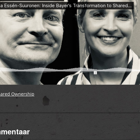
hared Ownership
mmentaar