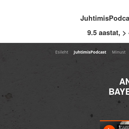
JuhtimisPodc
9.5 aastat, >
Esileht
JuhtimisPodcast
Minust
A
BAY