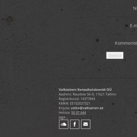
N
E-m
Kommente
Valkiainen Konsultatsioonid OÜ
Aadress: Raudtee 56-9, 11621 Tallinn
Registrikood: 14377843
KMKR: EE102027321
Kirjuta:
veiko@valkiainen.ee
Helista:
50 97 644
Jaga ...