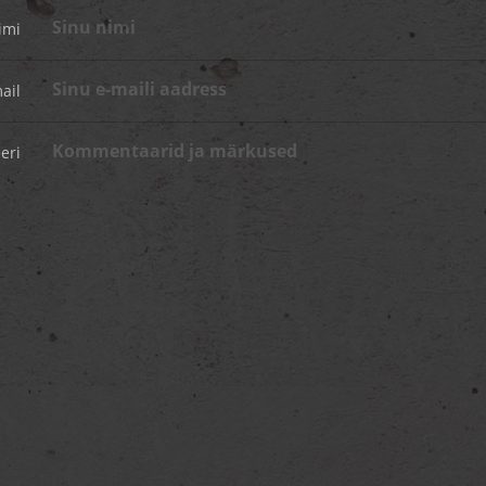
imi
ail
eri