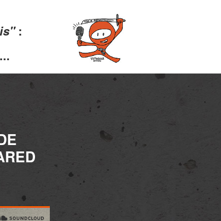
lis"
:
..
DE
ARED