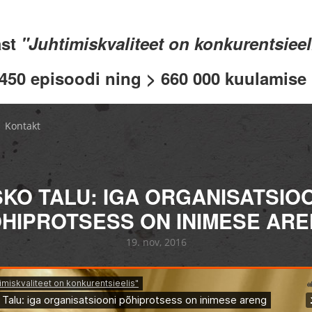
ast
"Juhtimiskvaliteet on konkurentsiee
 450 episoodi ning > 660 000 kuulamise .
Kontakt
KO TALU: IGA ORGANISATSIO
HIPROTSESS ON INIMESE AR
19. nov, 2016