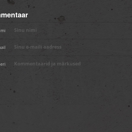
mmentaar
imi
ail
eri