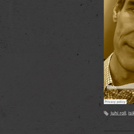
Juhi roll
,
Isi