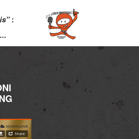
lis"
:
..
ONI
ENG