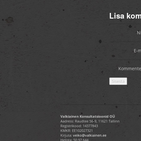
Lisa ko
N
E-m
Kommente
Valkiainen Konsultatsioonid OÜ
Aadress: Raudtee 56-9, 11621 Tallinn
Registrikood: 14377843
KMKR: EE102027321
Kirjuta:
veiko@valkiainen.ee
Helista:
50 97 644