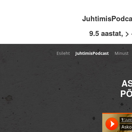
JuhtimisPodc
9.5 aastat, >
Esileht
JuhtimisPodcast
Minust
AS
PÕ