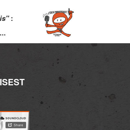
lis"
:
..
ISEST