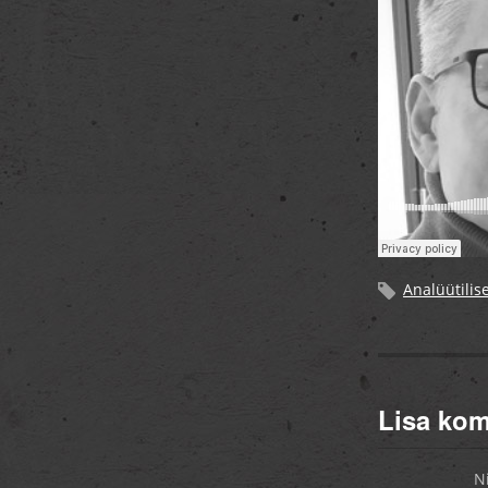
Analüütilise
Lisa ko
N