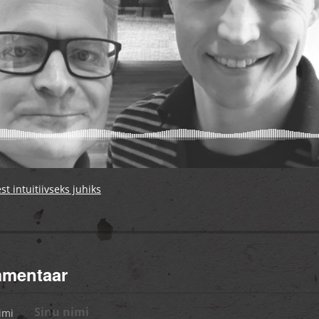
st intuitiivseks juhiks
mmentaar
imi