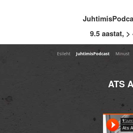
JuhtimisPodc
9.5 aastat, >
Esileht
JuhtimisPodcast
Minust
ATS 