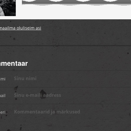
aailma oluliseim asi
mmentaar
imi
ail
eri