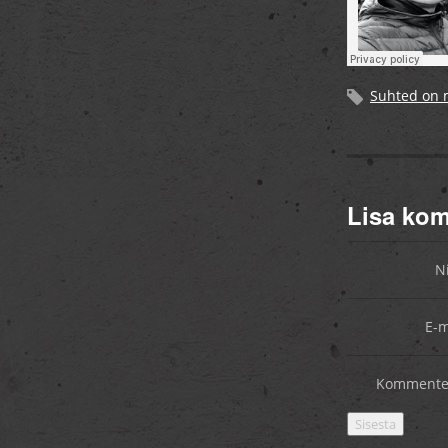
Suhted on m
Lisa ko
N
E-m
Kommente