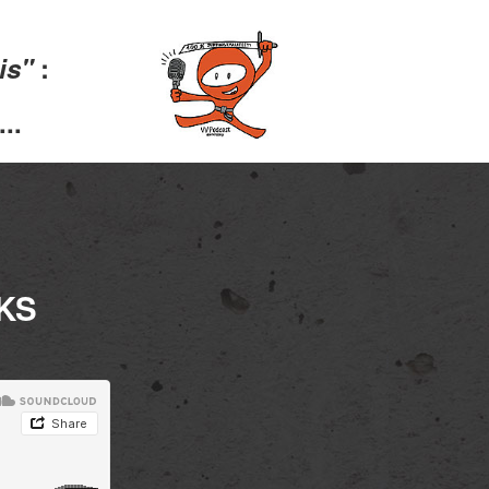
lis"
:
..
KS