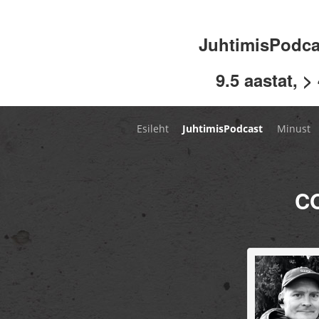
JuhtimisPodc
9.5 aastat, >
Esileht
JuhtimisPodcast
Minust
C