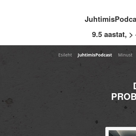
JuhtimisPodc
9.5 aastat, >
Esileht
JuhtimisPodcast
Minust
PROB