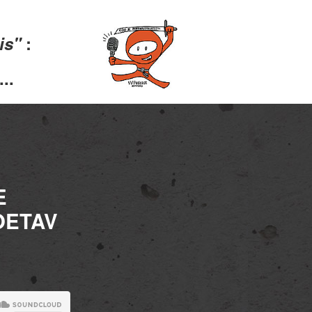
lis"
:
..
E
OETAV