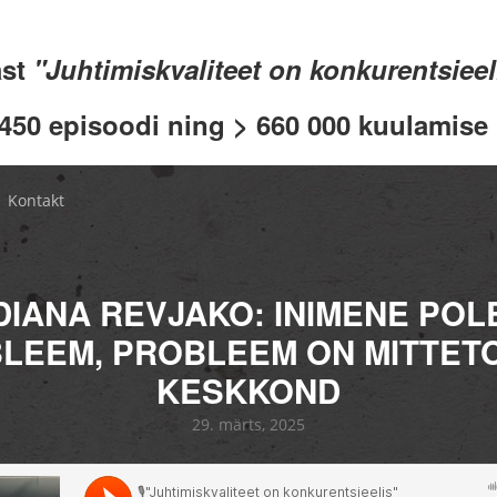
ast
"Juhtimiskvaliteet on konkurentsiee
 450 episoodi ning > 660 000 kuulamise .
Kontakt
DIANA REVJAKO: INIMENE POL
LEEM, PROBLEEM ON MITTET
KESKKOND
29. märts, 2025