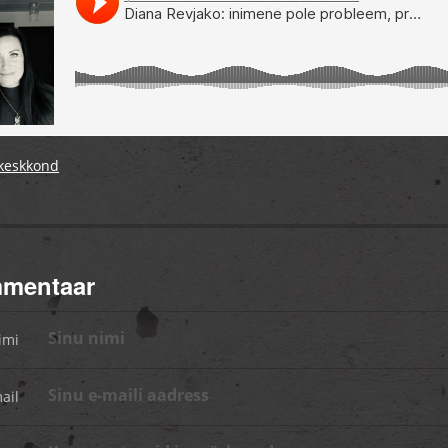
 keskkond
mmentaar
imi
ail