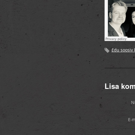
Edu soosiv
Lisa ko
N
E-m