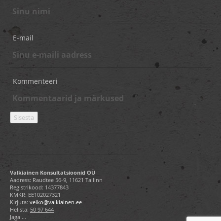
E-mail
Kommenteeri
Valkiainen Konsultatsioonid OÜ
Aadress: Raudtee 56-9, 11621 Tallinn
Registrikood: 14377843
KMKR: EE102027321
Kirjuta:
veiko@valkiainen.ee
Helista:
50 97 644
Jaga ...