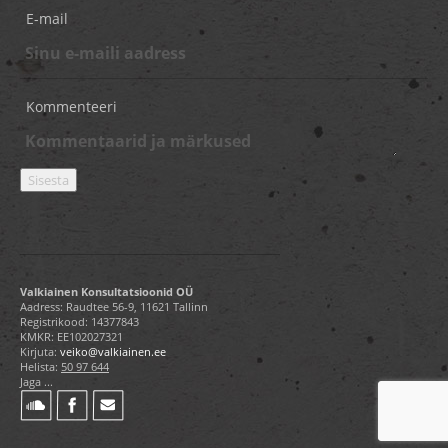
E-mail
Kommenteeri
Valkiainen Konsultatsioonid OÜ
Aadress: Raudtee 56-9, 11621 Tallinn
Registrikood: 14377843
KMKR: EE102027321
Kirjuta:
veiko@valkiainen.ee
Helista:
50 97 644
Jaga ...