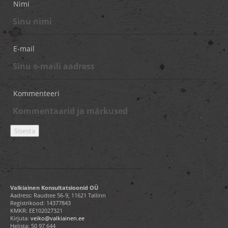
Nimi
E-mail
Kommenteeri
Valkiainen Konsultatsioonid OÜ
Aadress: Raudtee 56-9, 11621 Tallinn
Registrikood: 14377843
KMKR: EE102027321
Kirjuta:
veiko@valkiainen.ee
Helista:
50 97 644