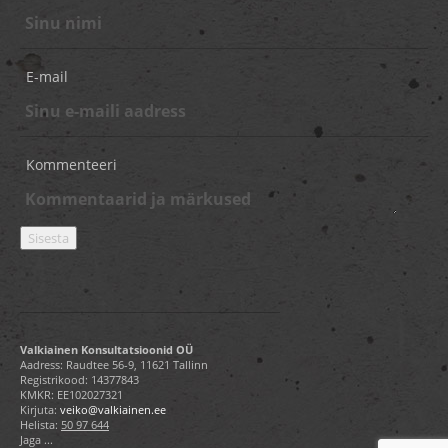
E-mail
Kommenteeri
Valkiainen Konsultatsioonid OÜ
Aadress: Raudtee 56-9, 11621 Tallinn
Registrikood: 14377843
KMKR: EE102027321
Kirjuta:
veiko@valkiainen.ee
Helista:
50 97 644
Jaga ...