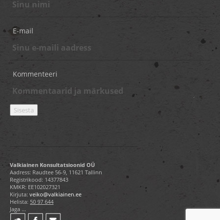
E-mail
Kommenteeri
Valkiainen Konsultatsioonid OÜ
Aadress: Raudtee 56-9, 11621 Tallinn
Registrikood: 14377843
KMKR: EE102027321
Kirjuta:
veiko@valkiainen.ee
Helista:
50 97 644
Jaga ...