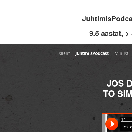
JuhtimisPodc
9.5 aastat, >
Esileht
JuhtimisPodcast
Minust
JOS 
TO SI