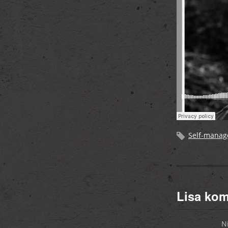
Self-mana
Lisa ko
N