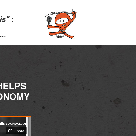
lis"
:
..
HELPS
TONOMY