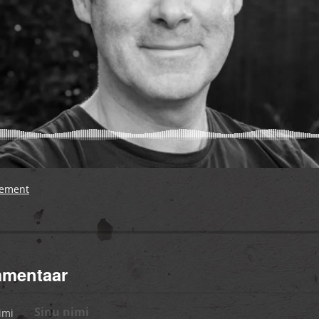
gement
mmentaar
imi