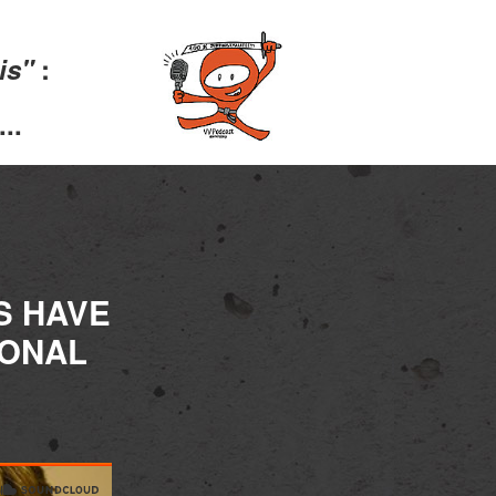
lis"
:
..
S HAVE
IONAL