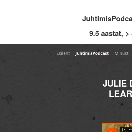
JuhtimisPodc
9.5 aastat, >
Esileht
JuhtimisPodcast
Minust
JULIE
LEAR