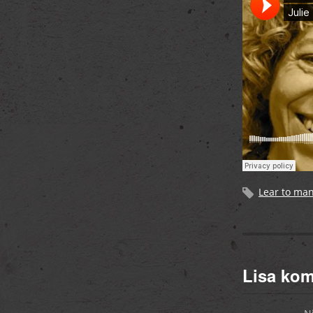
Lear to man
Lisa ko