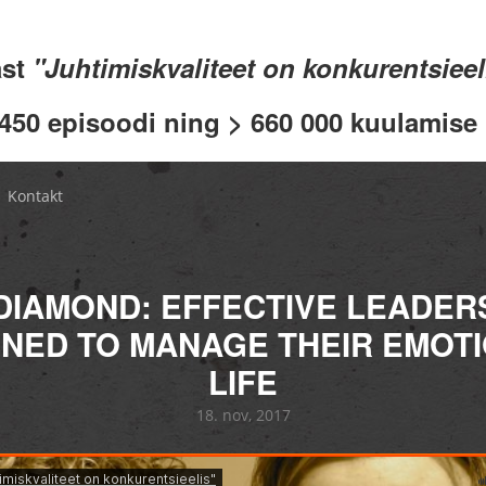
ast
"Juhtimiskvaliteet on konkurentsiee
 450 episoodi ning > 660 000 kuulamise .
Kontakt
 DIAMOND: EFFECTIVE LEADER
NED TO MANAGE THEIR EMOT
LIFE
18. nov, 2017