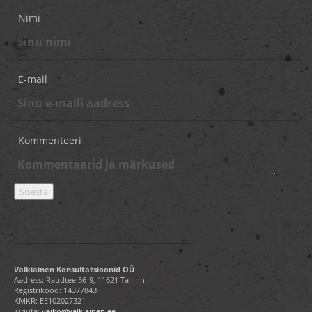
Nimi
E-mail
Kommenteeri
Valkiainen Konsultatsioonid OÜ
Aadress: Raudtee 56-9, 11621 Tallinn
Registrikood: 14377843
KMKR: EE102027321
Kirjuta:
veiko@valkiainen.ee