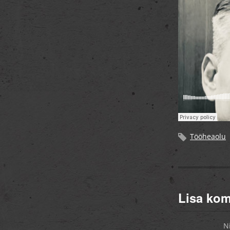
Tööheaolu
Lisa ko
N