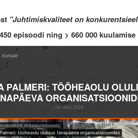
ast
"Juhtimiskvaliteet on konkurentsiee
 450 episoodi ning > 660 000 kuulamise .
Kontakt
A PALMERI: TÖÖHEAOLU OLUL
ÄNAPÄEVA ORGANISATSIOONID
14. dets, 2024