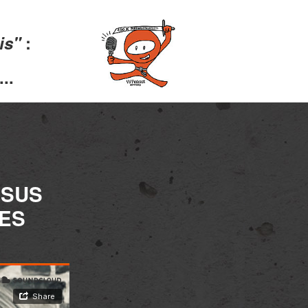
lis"
:
..
ISUS
ES