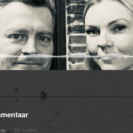
mmentaar
imi