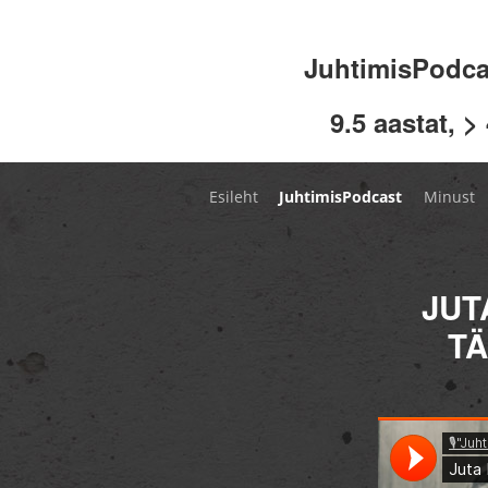
JuhtimisPodc
9.5 aastat, >
Esileht
JuhtimisPodcast
Minust
JUT
T