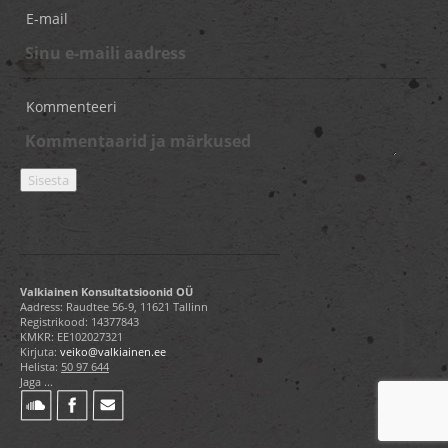
E-mail
Kommenteeri
Valkiainen Konsultatsioonid OÜ
Aadress: Raudtee 56-9, 11621 Tallinn
Registrikood: 14377843
KMKR: EE102027321
Kirjuta:
veiko@valkiainen.ee
Helista:
50 97 644
Jaga ...