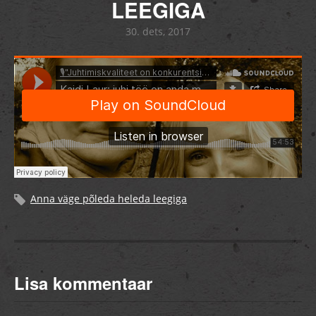
LEEGIGA
30. dets, 2017
Anna väge põleda heleda leegiga
Lisa kommentaar