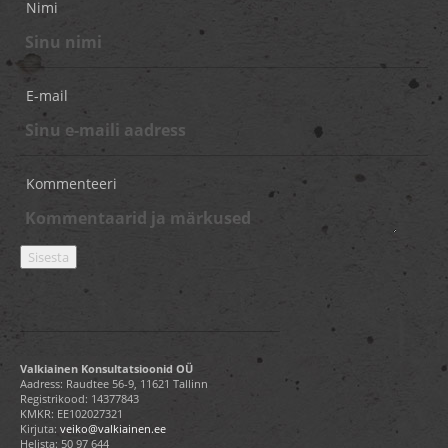
Nimi
E-mail
Kommenteeri
Valkiainen Konsultatsioonid OÜ
Aadress: Raudtee 56-9, 11621 Tallinn
Registrikood: 14377843
KMKR: EE102027321
Kirjuta:
veiko@valkiainen.ee
Helista:
50 97 644