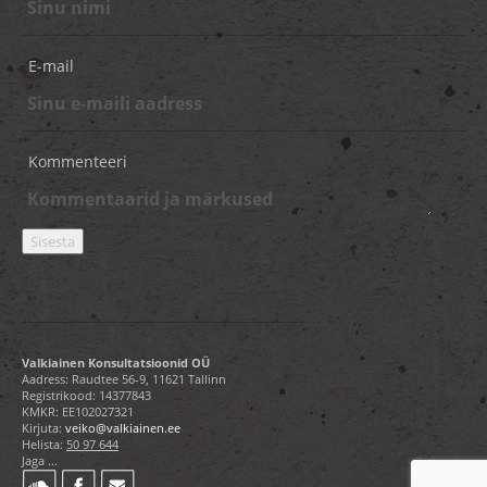
E-mail
Kommenteeri
Valkiainen Konsultatsioonid OÜ
Aadress: Raudtee 56-9, 11621 Tallinn
Registrikood: 14377843
KMKR: EE102027321
Kirjuta:
veiko@valkiainen.ee
Helista:
50 97 644
Jaga ...