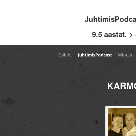
JuhtimisPodc
9.5 aastat, >
Esileht
JuhtimisPodcast
Minust
KARMO