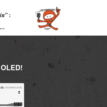
lis"
:
..
 OLED!