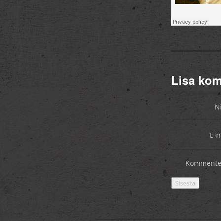
Lisa ko
N
E-m
Kommente