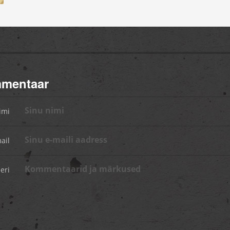
mmentaar
imi
ail
eri