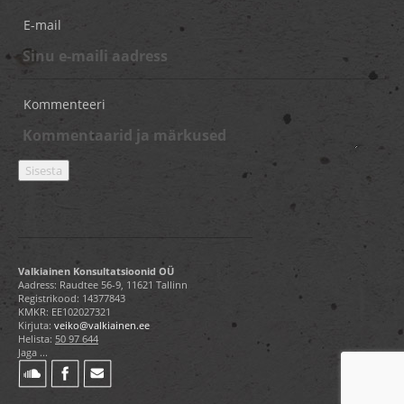
E-mail
Kommenteeri
Valkiainen Konsultatsioonid OÜ
Aadress: Raudtee 56-9, 11621 Tallinn
Registrikood: 14377843
KMKR: EE102027321
Kirjuta:
veiko@valkiainen.ee
Helista:
50 97 644
Jaga ...