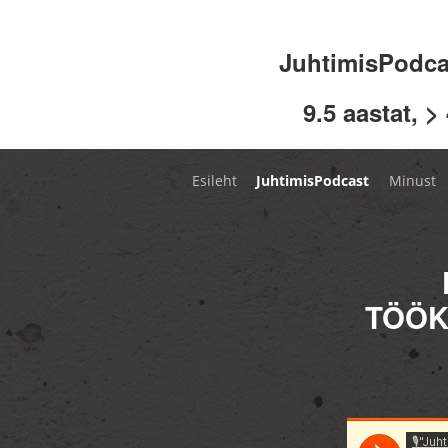
JuhtimisPodc
9.5 aastat, >
Esileht
JuhtimisPodcast
Minust
TÖÖK