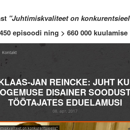
ast
"Juhtimiskvaliteet on konkurentsiee
 450 episoodi ning > 660 000 kuulamise .
Kontakt
KLAAS-JAN REINCKE: JUHT KU
OGEMUSE DISAINER SOODUS
TÖÖTAJATES EDUELAMUSI
08. apr, 2017