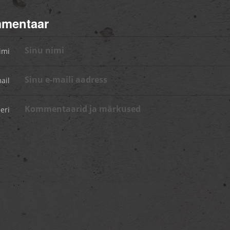
mmentaar
imi
ail
eri