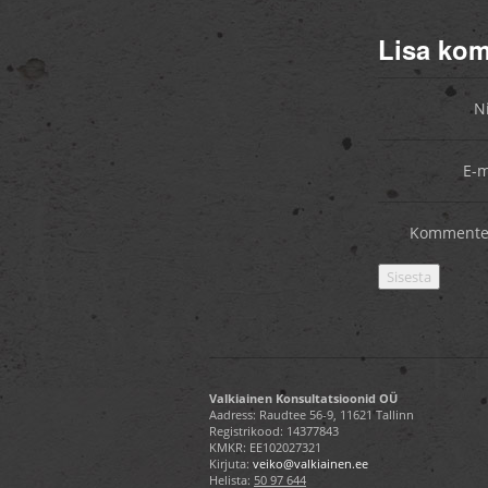
Lisa ko
N
E-m
Kommente
Valkiainen Konsultatsioonid OÜ
Aadress: Raudtee 56-9, 11621 Tallinn
Registrikood: 14377843
KMKR: EE102027321
Kirjuta:
veiko@valkiainen.ee
Helista:
50 97 644