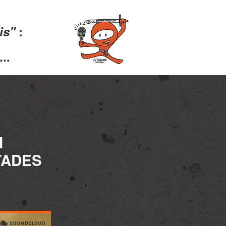
lis"
:
..
I
TADES