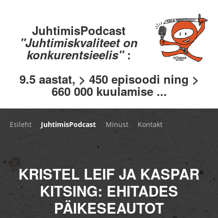
JuhtimisPodcast
"Juhtimiskvaliteet on
konkurentsieelis"
:
9.5 aastat, > 450 episoodi ning >
660 000 kuulamise ...
Esileht
JuhtimisPodcast
Minust
Kontakt
KRISTEL LEIF JA KASPAR
KITSING: EHITADES
PÄIKESEAUTOT