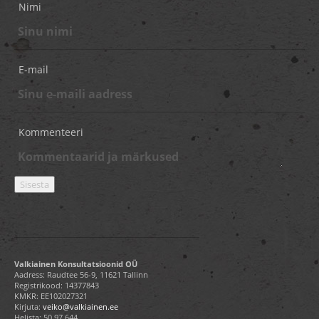
Nimi
E-mail
Kommenteeri
Valkiainen Konsultatsioonid OÜ
Aadress: Raudtee 56-9, 11621 Tallinn
Registrikood: 14377843
KMKR: EE102027321
Kirjuta:
veiko@valkiainen.ee
Helista:
50 97 644