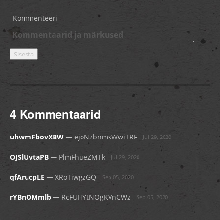
Kommenteeri
4 Kommentaarid
_
uhwmFbovXBW
ejoNzbnmsWwiTRF
Jul 29, 2020
_
OJSlUvtaPB
PlmFhueZMTk
Jul 29, 2020
_
qfArucpLE
XRoTiwgzGQ
Sep 05, 2020
_
rYBnOMmlb
RcFUHYtNOgKVnCWz
Sep 05, 2020