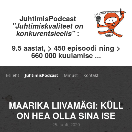
JuhtimisPodcast
"Juhtimiskvaliteet on
konkurentsieelis"
:
9.5 aastat, > 450 episoodi ning >
660 000 kuulamise ...
Esileht
JuhtimisPodcast
Minust
Kontakt
MAARIKA LIIVAMÄGI: KÜLL
ON HEA OLLA SINA ISE
25. juuli, 2020