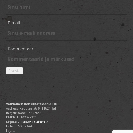
E-mail
Kommenteeri
Valkiainen Konsultatsioonid OÜ
Aadress: Raudtee 56-9, 11621 Tallinn
Registrikood: 14377843
KMKR: EE102027321
Kirjuta:
veiko@valkiainen.ee
Helista:
50 97 644
Jaga ...