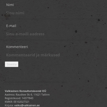
Nimi
E-mail
Kommenteeri
Valkiainen Konsultatsioonid OÜ
Aadress: Raudtee 56-9, 11621 Tallinn
Registrikood: 14377843
KMKR: EE102027321
Kirjuta:
veiko@valkiainen.ee