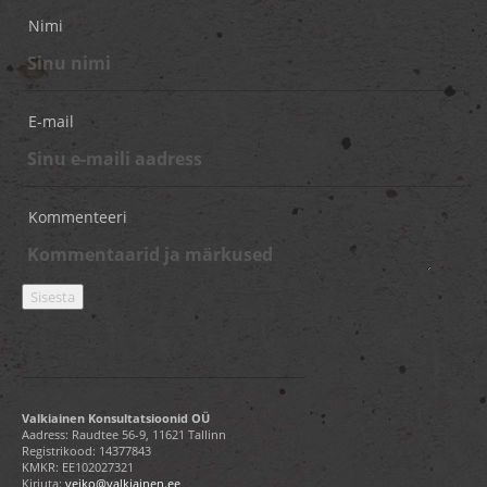
Nimi
E-mail
Kommenteeri
Valkiainen Konsultatsioonid OÜ
Aadress: Raudtee 56-9, 11621 Tallinn
Registrikood: 14377843
KMKR: EE102027321
Kirjuta:
veiko@valkiainen.ee