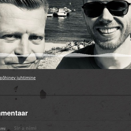
 põhinev juhtimine
mmentaar
imi