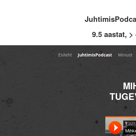
JuhtimisPodc
9.5 aastat, >
Esileht
JuhtimisPodcast
Minust
MI
TUGE