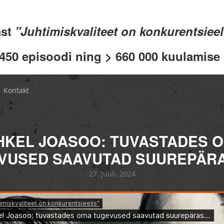
ast
"Juhtimiskvaliteet on konkurentsiee
 450 episoodi ning > 660 000 kuulamise .
Kontakt
HKEL JOASOO: TUVASTADES 
VUSED SAAVUTAD SUUREPÄR
27. juuli, 2024