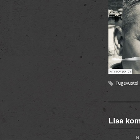
Tugevustel
Lisa ko
N