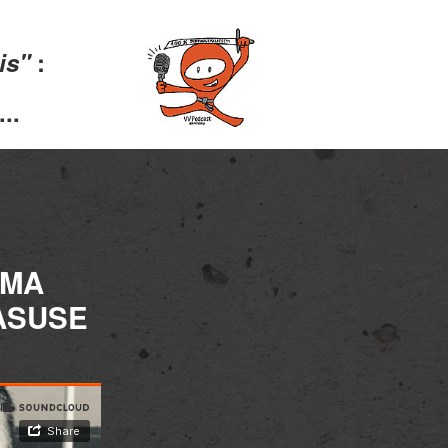
lis"
:
..
OMA
ASUSE