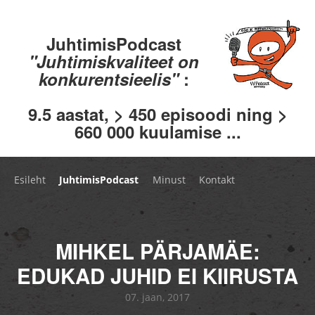
JuhtimisPodcast
"Juhtimiskvaliteet on
konkurentsieelis"
:
9.5 aastat, > 450 episoodi ning >
660 000 kuulamise ...
Esileht
JuhtimisPodcast
Minust
Kontakt
MIHKEL PÄRJAMÄE:
EDUKAD JUHID EI KIIRUSTA
07. jaan, 2017