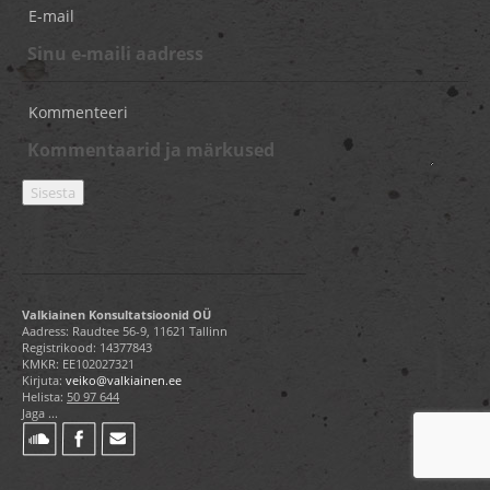
E-mail
Kommenteeri
Valkiainen Konsultatsioonid OÜ
Aadress: Raudtee 56-9, 11621 Tallinn
Registrikood: 14377843
KMKR: EE102027321
Kirjuta:
veiko@valkiainen.ee
Helista:
50 97 644
Jaga ...