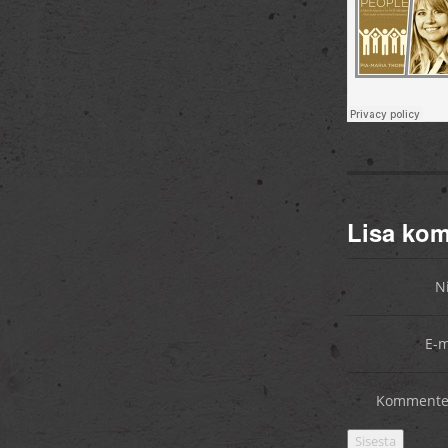
Lisa ko
N
E-m
Kommente