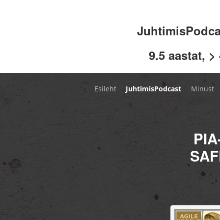
JuhtimisPodc
9.5 aastat, >
Esileht
JuhtimisPodcast
Minust
PIA
SAF