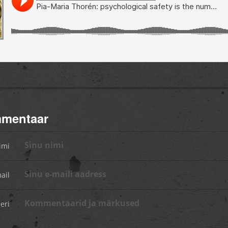
mmentaar
imi
ail
eri