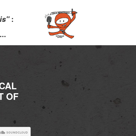
lis"
:
..
ICAL
T OF