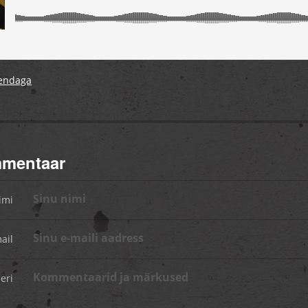
eendaga
mmentaar
imi
ail
eri