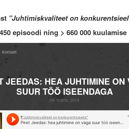
ast
"Juhtimiskvaliteet on konkurentsiee
 450 episoodi ning > 660 000 kuulamise .
Kontakt
T JEEDAS: HEA JUHTIMINE ON
SUUR TÖÖ ISEENDAGA
09. märts, 2019