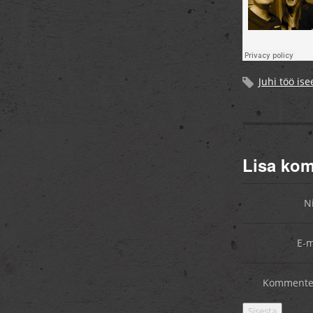
Juhi töö is
Lisa ko
N
E-m
Kommente