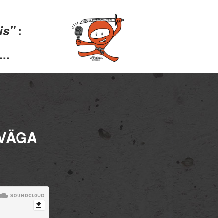
lis"
:
..
 VÄGA