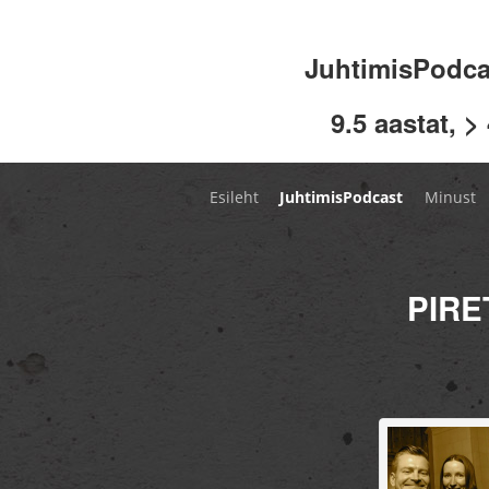
JuhtimisPodc
9.5 aastat, >
Esileht
JuhtimisPodcast
Minust
PIRE