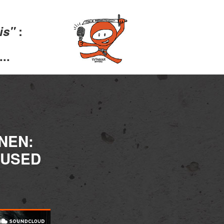
lis"
:
..
NEN:
MUSED