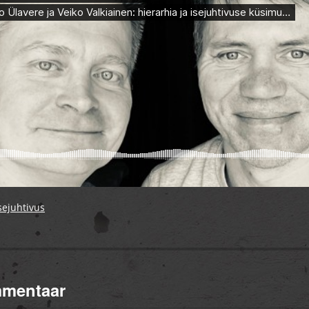
sejuhtivus
mmentaar