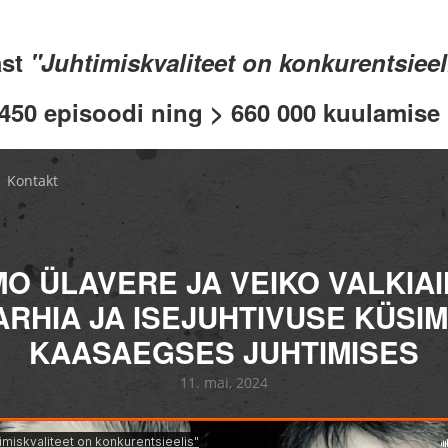
ast
"Juhtimiskvaliteet on konkurentsiee
 450 episoodi ning > 660 000 kuulamise .
Kontakt
MO ÜLAVERE JA VEIKO VALKIAI
ARHIA JA ISEJUHTIVUSE KÜSI
KAASAEGSES JUHTIMISES
11. mai, 2024