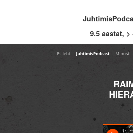
JuhtimisPodc
9.5 aastat, >
Esileht
JuhtimisPodcast
Minust
RAI
HIER