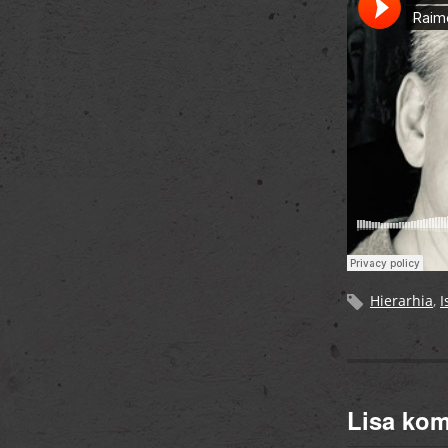
Hierarhia
,
I
Lisa ko