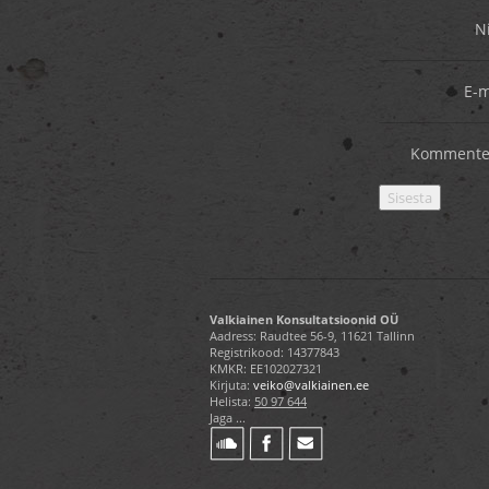
N
E-m
Kommente
Valkiainen Konsultatsioonid OÜ
Aadress: Raudtee 56-9, 11621 Tallinn
Registrikood: 14377843
KMKR: EE102027321
Kirjuta:
veiko@valkiainen.ee
Helista:
50 97 644
Jaga ...