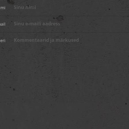
imi
ail
eri