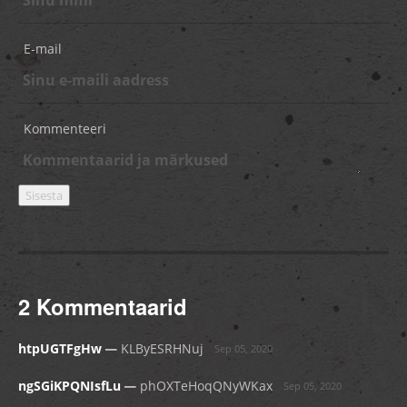
E-mail
Kommenteeri
2 Kommentaarid
_
htpUGTFgHw
KLByESRHNuj
Sep 05, 2020
_
ngSGiKPQNIsfLu
phOXTeHoqQNyWKax
Sep 05, 2020