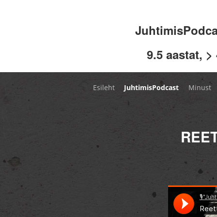
JuhtimisPodc
9.5 aastat, >
Esileht
JuhtimisPodcast
Minust
REET