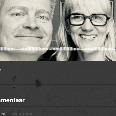
y
mmentaar
imi