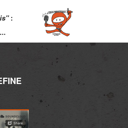
lis"
:
..
EFINE