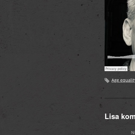
Age equalit
Lisa ko
N