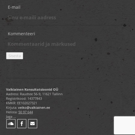
E-mail
Kommenteeri
Valkiainen Konsultatsioonid OÜ
Aadress: Raudtee 56-9, 11621 Tallinn
Registrikood: 14377843
KMKR: EE102027321
Kirjuta:
veiko@valkiainen.ee
Helista:
50 97 644
Jaga ...