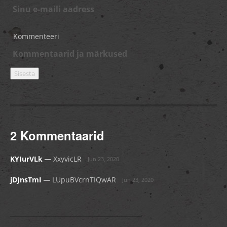
Kommenteeri
2 Kommentaarid
_
KYIurVLk
XxyvicLR
Jun 23, 2020
_
jDJnsTmI
LUpuBVcrnTIQwAR
Jun 23, 2020