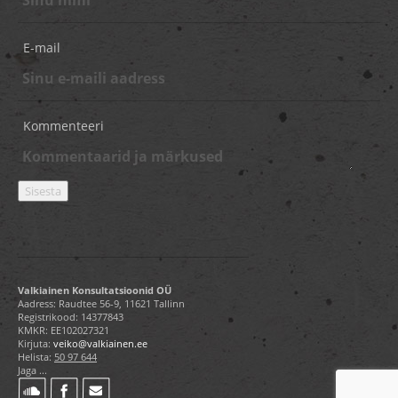
E-mail
Kommenteeri
Valkiainen Konsultatsioonid OÜ
Aadress: Raudtee 56-9, 11621 Tallinn
Registrikood: 14377843
KMKR: EE102027321
Kirjuta:
veiko@valkiainen.ee
Helista:
50 97 644
Jaga ...