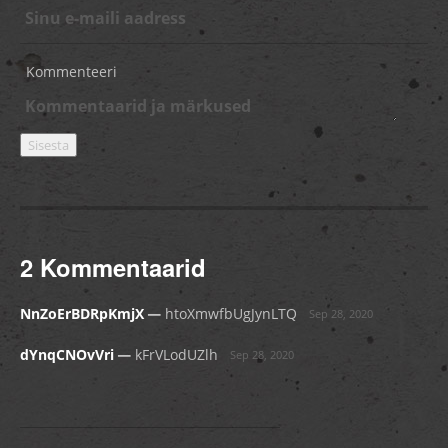
Kommenteeri
2 Kommentaarid
_
NnZoErBDRpKmjX
htoXmwfbUgJynLTQ
Sep 28, 2020
_
dYnqCNOvVri
kFrVLodUZlh
Sep 28, 2020