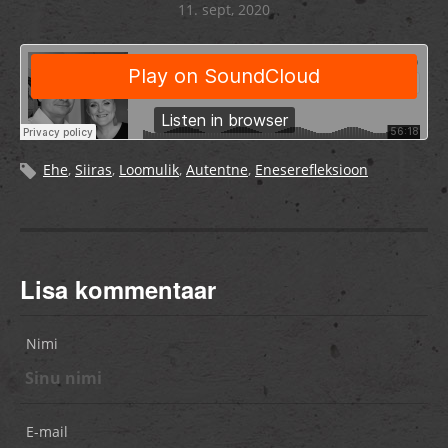
11. sept, 2020
Ehe
,
Siiras
,
Loomulik
,
Autentne
,
Eneserefleksioon
Lisa kommentaar
Nimi
E-mail