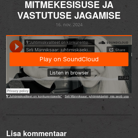
MITMEKESISUSE JA
VASTUTUSE JAGAMISE
16. nov, 2024
🎙️"Juhtimiskvaliteet on konkurentsieelis"
·
Sirli Männiksaar: juhtimiskäekiri, mis seob usalduse, mitmekesisuse ja vastutuse jagamise
Lisa kommentaar