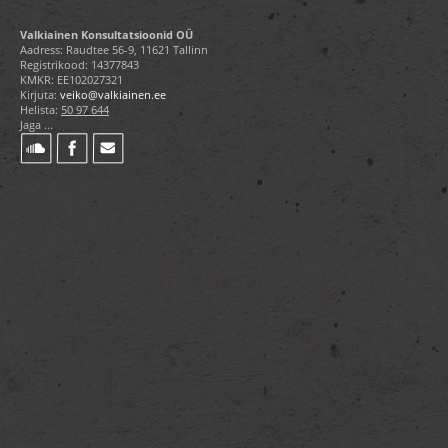
Valkiainen Konsultatsioonid OÜ
Aadress: Raudtee 56-9, 11621 Tallinn
Registrikood: 14377843
KMKR: EE102027321
Kirjuta:
veiko@valkiainen.ee
Helista:
50 97 644
Jaga ...