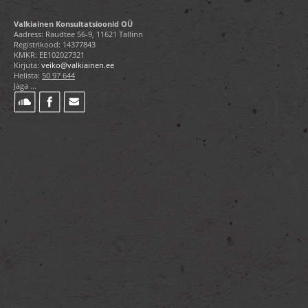
Valkiainen Konsultatsioonid OÜ
Aadress: Raudtee 56-9, 11621 Tallinn
Registrikood: 14377843
KMKR: EE102027321
Kirjuta:
veiko@valkiainen.ee
Helista:
50 97 644
Jaga ...