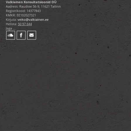
Valkiainen Konsultatsioonid OÜ
Aadress: Raudtee 56-9, 11621 Tallinn
Registrikood: 14377843
KMKR: EE102027321
Kirjuta:
veiko@valkiainen.ee
Helista:
50 97 644
Jaga ...