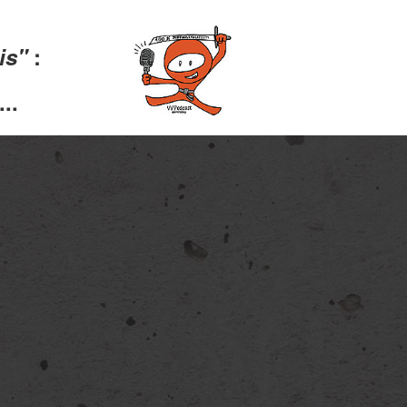
lis"
:
..