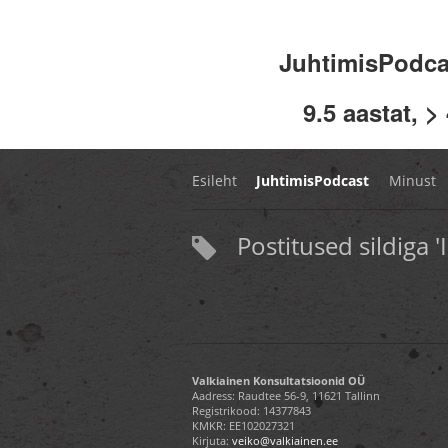
JuhtimisPodc
9.5 aastat, >
Esileht
JuhtimisPodcast
Minust
Postitused sildiga 'I
Valkiainen Konsultatsioonid OÜ
Aadress: Raudtee 56-9, 11621 Tallinn
Registrikood: 14377843
KMKR: EE102027321
Kirjuta:
veiko@valkiainen.ee