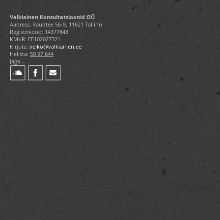
Valkiainen Konsultatsioonid OÜ
Aadress: Raudtee 56-9, 11621 Tallinn
Registrikood: 14377843
KMKR: EE102027321
Kirjuta:
veiko@valkiainen.ee
Helista:
50 97 644
Jaga ...