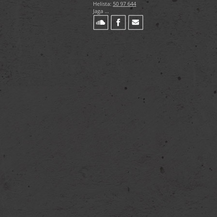
Helista:
50 97 644
Jaga ...