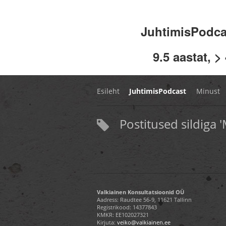
JuhtimisPodc
9.5 aastat, >
Esileht
JuhtimisPodcast
Minust
Postitused sildiga '
Valkiainen Konsultatsioonid OÜ
Aadress: Raudtee 56-9, 11621 Tallinn
Registrikood: 14377843
KMKR: EE102027321
Kirjuta:
veiko@valkiainen.ee