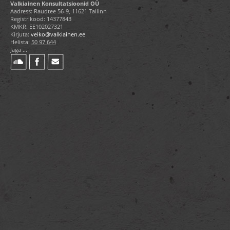
Valkiainen Konsultatsioonid OÜ
Aadress: Raudtee 56-9, 11621 Tallinn
Registrikood: 14377843
KMKR: EE102027321
Kirjuta:
veiko@valkiainen.ee
Helista:
50 97 644
Jaga ...